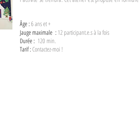
Â
ge :
6 ans et +
Jauge maximale :
12 participant.e.s à la fois
Durée :
120
min.
Tarif :
Contactez-moi !