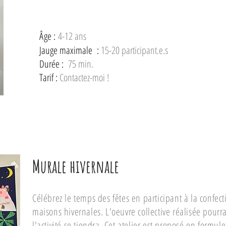
Â
ge :
4-12 ans
Jauge maximale :
15-20 participant.e.s
Durée :
75 min.
Tarif :
Contactez-moi !
Murale hivernale
Célébrez le temps des fêtes en participant à la confec
maisons hivernales. L'oeuvre collective réalisée pourra
l'activité se tiendra. Cet atelier est proposé en formul