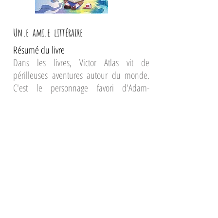
Un.e ami.e littéraire
Résumé du livre
Dans les livres, Victor Atlas vit de
périlleuses aventures autour du monde.
C'est le personnage favori d'Adam-
Théodore, qui voudrait être brave comme
lui. La veille de son entrée dans une
nouvelle école, il lui écrit une lettre. Et si le
héros littéraire prenait vie dans le monde
réel ? Une ode touchante au courage, à
l'imagination et à la façon dont les livres
peuvent nous aider à surmonter nos
peurs.
L'atelier​